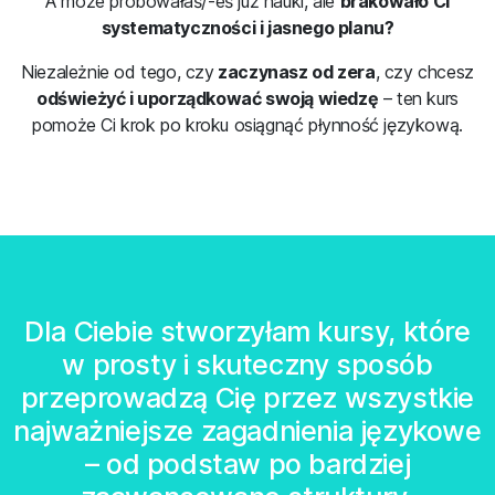
A może próbowałaś/-eś już nauki, ale
brakowało Ci
systematyczności i jasnego planu?
Niezależnie od tego, czy
zaczynasz od zera
, czy chcesz
odświeżyć i uporządkować swoją wiedzę
– ten kurs
pomoże Ci krok po kroku osiągnąć płynność językową.
Dla Ciebie stworzyłam kursy, które
w prosty i skuteczny sposób
przeprowadzą Cię przez wszystkie
najważniejsze zagadnienia językowe
– od podstaw po bardziej