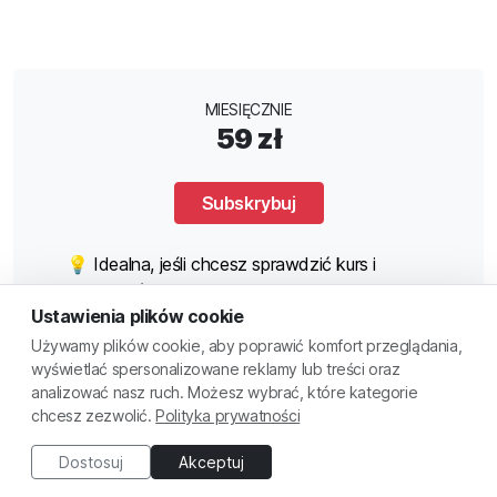
MIESIĘCZNIE
59 zł
Subskrybuj
💡 Idealna, jeśli chcesz sprawdzić kurs i
zobaczyć, jak szybko robisz postępy! Bez
Ustawienia plików cookie
zobowiązań – ucz się w swoim tempie i anuluj,
kiedy chcesz.
Używamy plików cookie, aby poprawić komfort przeglądania,
wyświetlać spersonalizowane reklamy lub treści oraz
analizować nasz ruch. Możesz wybrać, które kategorie
chcesz zezwolić.
Polityka prywatności
KWARTALNIE
Dostosuj
Akceptuj
149 zł