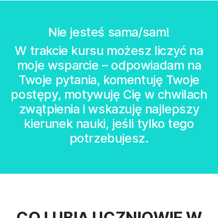
Nie jesteś sama/sam!
W trakcie kursu możesz liczyć na
moje wsparcie – odpowiadam na
Twoje pytania, komentuję Twoje
postępy, motywuję Cię w chwilach
zwątpienia i wskazuję najlepszy
kierunek nauki, jeśli tylko tego
potrzebujesz.
CO LUBIĄ UCZNIOWIE W